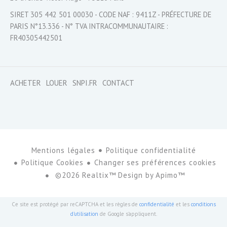
SIRET 305 442 501 00030 - CODE NAF : 9411Z - PRÉFECTURE DE
PARIS N°13.336 - N° TVA INTRACOMMUNAUTAIRE :
FR40305442501
ACHETER
LOUER
SNPI.FR
CONTACT
Mentions légales
Politique confidentialité
Politique Cookies
Changer ses préférences cookies
©2026 Realtix™ Design by
Apimo™
Ce site est protégé par reCAPTCHA et les règles de
confidentialité
et les
conditions
d'utilisation
de Google s'appliquent.