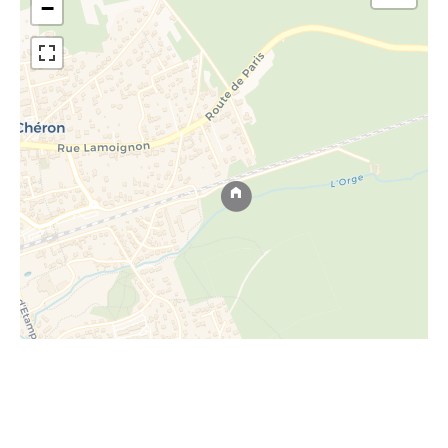
−
Leaflet