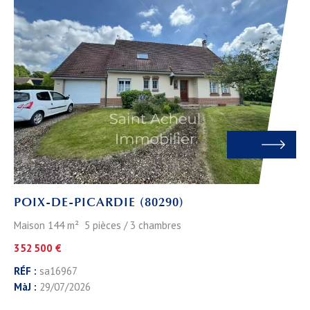
POIX-DE-PICARDIE (80290)
Maison 144 m² 5 pièces / 3 chambres
352 500 €
RÉF :
sa16967
MàJ :
29/07/2026