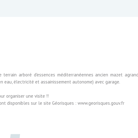
errain arboré d'essences méditerranéennes ancien mazet agrand
en eau, électricité et assainissement autonome) avec garage.
r organiser une visite !!
ont disponibles sur le site Géorisques : www.georisques.gouv.fr