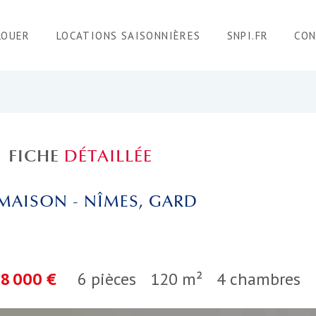
LOUER
LOCATIONS SAISONNIÈRES
SNPI.FR
CO
FICHE
DÉTAILLÉE
MAISON - NÎMES, GARD
8 000 €
6 pièces
120 m²
4 chambres