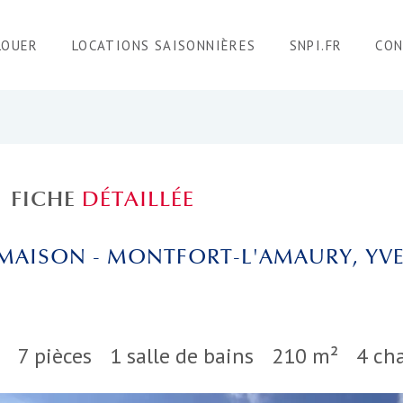
LOUER
LOCATIONS SAISONNIÈRES
SNPI.FR
CO
FICHE
DÉTAILLÉE
MAISON - MONTFORT-L'AMAURY, YVE
7 pièces
1 salle de bains
210 m²
4 ch