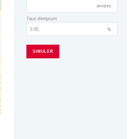
années
Taux d'emprunt
%
SIMULER