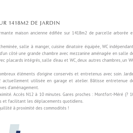
R 1418M2 DE JARDIN
mante maison ancienne édifiée sur 1418m2 de parcelle arborée e
heminée, salle à manger, cuisine dinatoire équipée, WC indépendant
e, d'un côté une grande chambre avec mezzanine aménagée en salle d
avec placards intégrés, salle d'eau et WC, deux autres chambres, un W
breux éléments d'origine conservés et entretenus avec soin. Jardi
actuellement utilisée en garage et atelier. Bâtisse entretenue d
tives d'aménagement.
ximité. Accès N12 à 10 minutes. Gares proches : Montfort-Méré (? 1
es et facilitant les déplacements quotidiens.
uillité à proximité des commodités !