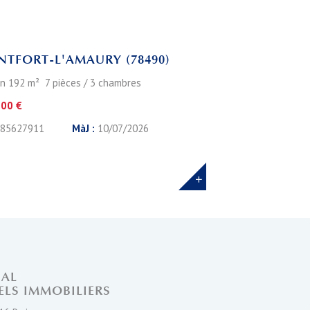
Leaflet
TFORT-L'AMAURY (78490)
n 192 m² 7 pièces / 3 chambres
000 €
85627911
MàJ :
10/07/2026
NAL
ELS IMMOBILIERS