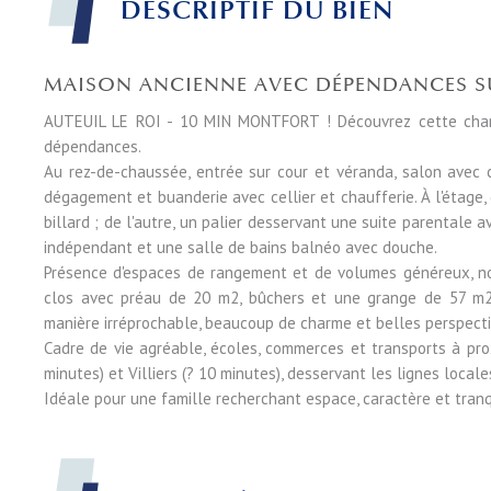
DESCRIPTIF DU BIEN
MAISON ANCIENNE AVEC DÉPENDANCES SU
AUTEUIL LE ROI - 10 MIN MONTFORT ! Découvrez cette char
dépendances.
Au rez-de-chaussée, entrée sur cour et véranda, salon avec c
dégagement et buanderie avec cellier et chaufferie. À l'étag
billard ; de l'autre, un palier desservant une suite parentale 
indépendant et une salle de bains balnéo avec douche.
Présence d'espaces de rangement et de volumes généreux, nom
clos avec préau de 20 m2, bûchers et une grange de 57 m2 
manière irréprochable, beaucoup de charme et belles perspec
Cadre de vie agréable, écoles, commerces et transports à pro
minutes) et Villiers (? 10 minutes), desservant les lignes local
Idéale pour une famille recherchant espace, caractère et tranq