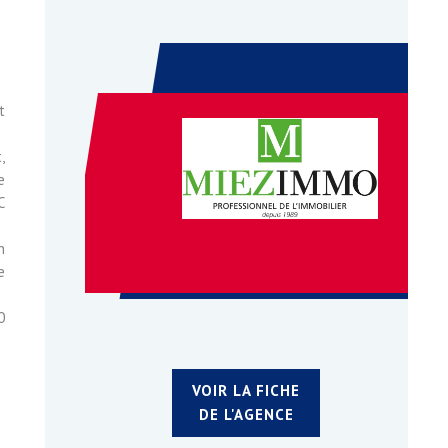
t
,
e
C
n
e
0
VOIR LA FICHE
DE L'AGENCE