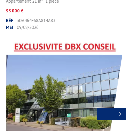
Appartement 21 m² 1 pièce
93 000 €
RÉF :
3DA464F68A814A83
MàJ :
09/08/2026