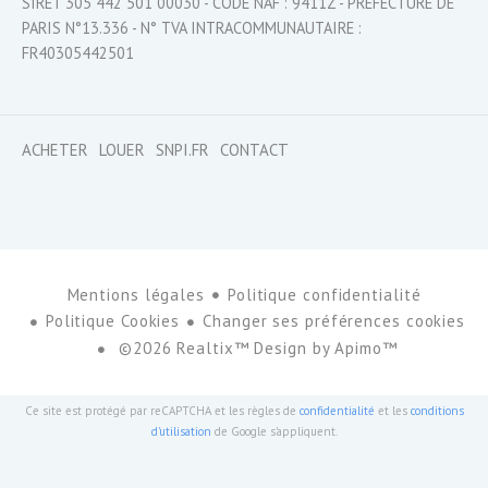
SIRET 305 442 501 00030 - CODE NAF : 9411Z - PRÉFECTURE DE
PARIS N°13.336 - N° TVA INTRACOMMUNAUTAIRE :
FR40305442501
ACHETER
LOUER
SNPI.FR
CONTACT
Mentions légales
Politique confidentialité
Politique Cookies
Changer ses préférences cookies
©2026 Realtix™ Design by
Apimo™
Ce site est protégé par reCAPTCHA et les règles de
confidentialité
et les
conditions
d'utilisation
de Google s'appliquent.