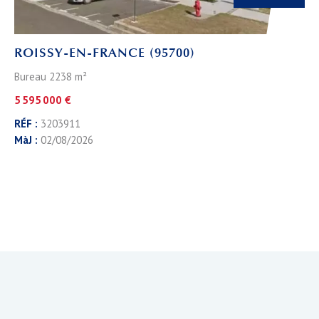
ROISSY-EN-FRANCE (95700)
Bureau 2238 m²
5 595 000 €
RÉF :
3203911
MàJ :
02/08/2026