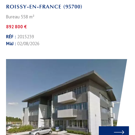
ROISSY-EN-FRANCE (95700)
Bureau 558 m²
892 800 €
RÉF :
2015239
MàJ :
02/08/2026