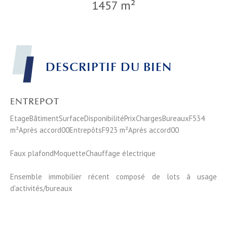
1457 m²
DESCRIPTIF DU BIEN
ENTREPOT
EtageBâtimentSurfaceDisponibilitéPrixChargesBureauxF534
m²Après accord00EntrepôtsF923 m²Après accord00
Faux plafondMoquetteChauffage électrique
Ensemble immobilier récent composé de lots à usage
d'activités/bureaux