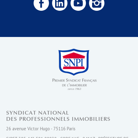
SYNDICAT NATIONAL
DES PROFESSIONNELS IMMOBILIERS
26 avenue Victor Hugo - 75116 Paris