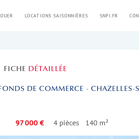
LOUER
LOCATIONS SAISONNIÈRES
SNPI.FR
CO
FICHE
DÉTAILLÉE
FONDS DE COMMERCE - CHAZELLES-S
97 000 €
4 pièces
140 m²