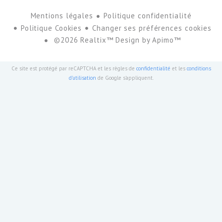
Mentions légales
Politique confidentialité
Politique Cookies
Changer ses préférences cookies
©2026 Realtix™ Design by
Apimo™
Ce site est protégé par reCAPTCHA et les règles de
confidentialité
et les
conditions
d'utilisation
de Google s'appliquent.