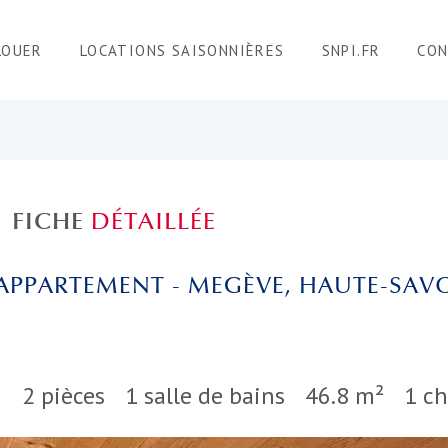
LOUER
LOCATIONS SAISONNIÈRES
SNPI.FR
CO
FICHE
DÉTAILLÉE
APPARTEMENT - MEGÈVE, HAUTE-SAV
2 pièces
1 salle de bains
46.8 m²
1 c