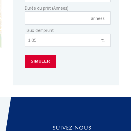
Durée du prêt (Années)
années
Taux d'emprunt
%
SIMULER
SUIVEZ-NOUS