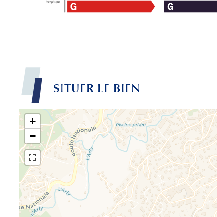
SITUER LE BIEN
+
−