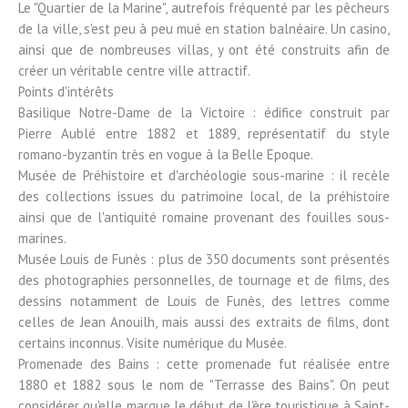
Le "Quartier de la Marine", autrefois fréquenté par les pêcheurs
de la ville, s'est peu à peu mué en station balnéaire. Un casino,
ainsi que de nombreuses villas, y ont été construits afin de
créer un véritable centre ville attractif.
Points d'intérêts
Basilique Notre-Dame de la Victoire : édifice construit par
Pierre Aublé entre 1882 et 1889, représentatif du style
romano-byzantin très en vogue à la Belle Epoque.
Musée de Préhistoire et d'archéologie sous-marine : il recèle
des collections issues du patrimoine local, de la préhistoire
ainsi que de l'antiquité romaine provenant des fouilles sous-
marines.
Musée Louis de Funès : plus de 350 documents sont présentés
des photographies personnelles, de tournage et de films, des
dessins notamment de Louis de Funès, des lettres comme
celles de Jean Anouilh, mais aussi des extraits de films, dont
certains inconnus. Visite numérique du Musée.
Promenade des Bains : cette promenade fut réalisée entre
1880 et 1882 sous le nom de "Terrasse des Bains". On peut
considérer qu'elle marque le début de l'ère touristique à Saint-