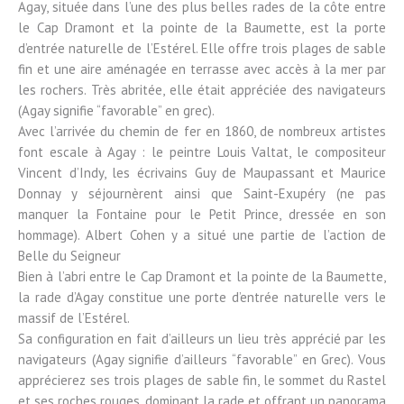
Agay, située dans l’une des plus belles rades de la côte entre
le Cap Dramont et la pointe de la Baumette, est la porte
d’entrée naturelle de l’Estérel. Elle offre trois plages de sable
fin et une aire aménagée en terrasse avec accès à la mer par
les rochers. Très abritée, elle était appréciée des navigateurs
(Agay signifie “favorable” en grec).
Avec l’arrivée du chemin de fer en 1860, de nombreux artistes
font escale à Agay : le peintre Louis Valtat, le compositeur
Vincent d’Indy, les écrivains Guy de Maupassant et Maurice
Donnay y séjournèrent ainsi que Saint-Exupéry (ne pas
manquer la Fontaine pour le Petit Prince, dressée en son
hommage). Albert Cohen y a situé une partie de l’action de
Belle du Seigneur
Bien à l’abri entre le Cap Dramont et la pointe de la Baumette,
la rade d’Agay constitue une porte d’entrée naturelle vers le
massif de l’Estérel.
Sa configuration en fait d’ailleurs un lieu très apprécié par les
navigateurs (Agay signifie d’ailleurs “favorable” en Grec). Vous
apprécierez ses trois plages de sable fin, le sommet du Rastel
et ses roches rouges, dominant la rade et offrant un panorama