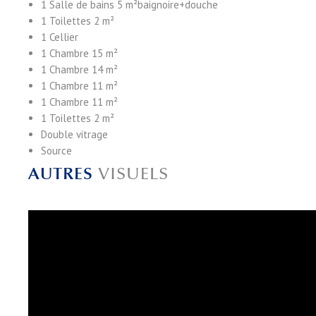
1 Salle de bains
5 m²
baignoire+douche
1 Toilettes
2 m²
1 Cellier
1 Chambre
15 m²
1 Chambre
14 m²
1 Chambre
11 m²
1 Chambre
11 m²
1 Toilettes
2 m²
Double vitrage
Source
AUTRES
VISUELS