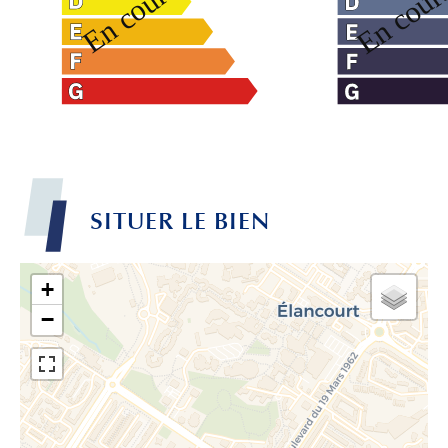
SITUER LE BIEN
+
−