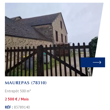
MAUREPAS (78310)
Entrepôt 500 m²
2 500 € / Mois
RÉF :
83789140