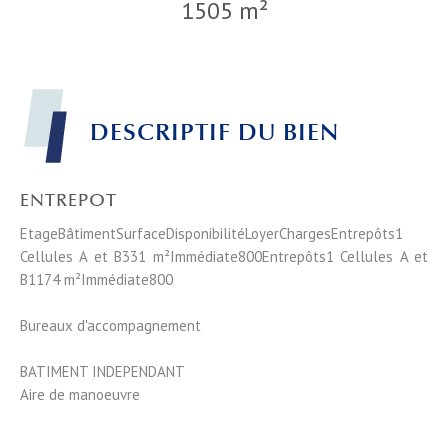
1505 m²
DESCRIPTIF DU BIEN
ENTREPOT
EtageBâtimentSurfaceDisponibilitéLoyerChargesEntrepôts1
Cellules A et B331 m²Immédiate800Entrepôts1 Cellules A et
B1174 m²Immédiate800
Bureaux d'accompagnement
BATIMENT INDEPENDANT
Aire de manoeuvre