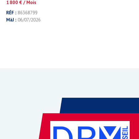
1 800 € / Mois
RÉF :
86368799
MàJ :
06/07/2026