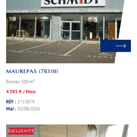
MAUREPAS (78310)
Bureau 500 m²
4 583 € / Mois
RÉF :
2715879
MàJ :
02/08/2026
EXCLUSIVITÉ