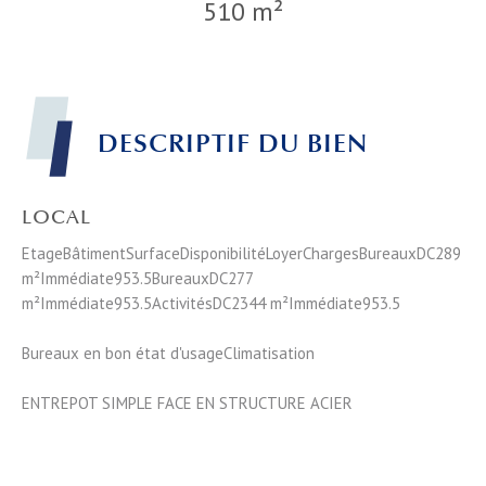
510 m²
DESCRIPTIF DU BIEN
LOCAL
EtageBâtimentSurfaceDisponibilitéLoyerChargesBureauxDC289
m²Immédiate953.5BureauxDC277
m²Immédiate953.5ActivitésDC2344 m²Immédiate953.5
Bureaux en bon état d'usageClimatisation
ENTREPOT SIMPLE FACE EN STRUCTURE ACIER