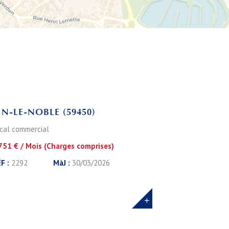
Leaflet
IN-LE-NOBLE (59450)
cal commercial
751 € / Mois (Charges comprises)
F :
2292
MàJ :
30/03/2026