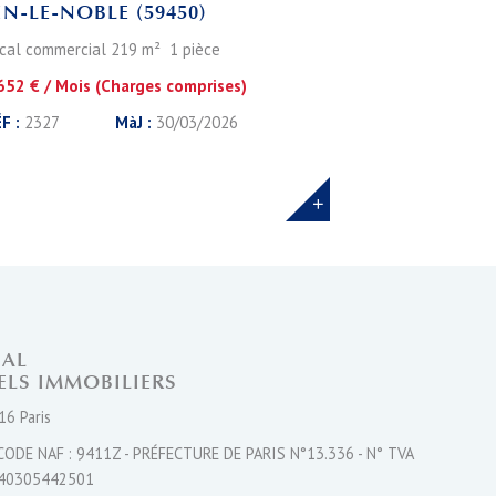
IN-LE-NOBLE (59450)
cal commercial 219 m² 1 pièce
652 € / Mois (Charges comprises)
F :
2327
MàJ :
30/03/2026
NAL
ELS IMMOBILIERS
16 Paris
CODE NAF : 9411Z - PRÉFECTURE DE PARIS N°13.336 - N° TVA
40305442501