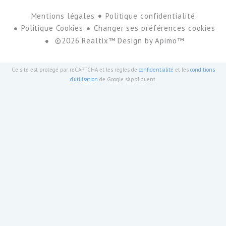
Mentions légales
Politique confidentialité
Politique Cookies
Changer ses préférences cookies
©2026 Realtix™ Design by
Apimo™
Ce site est protégé par reCAPTCHA et les règles de
confidentialité
et les
conditions
d'utilisation
de Google s'appliquent.