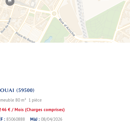
Leaflet
OUAI (59500)
meuble 80 m² 1 pièce
246 € / Mois (Charges comprises)
F :
83060888
MàJ :
08/04/2026