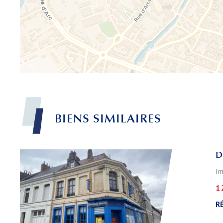
BIENS
SIMILAIRES
D
Im
1 
RÉ