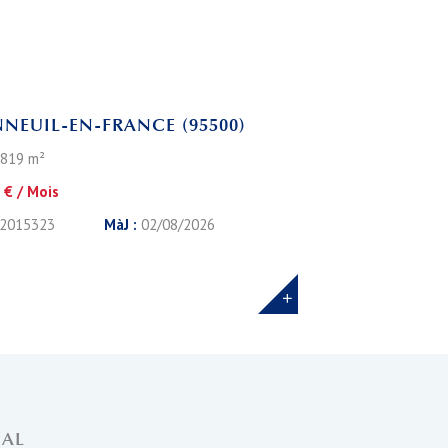
Leaflet
NEUIL-EN-FRANCE (95500)
 819 m²
 € / Mois
2015323
MàJ :
02/08/2026
NAL