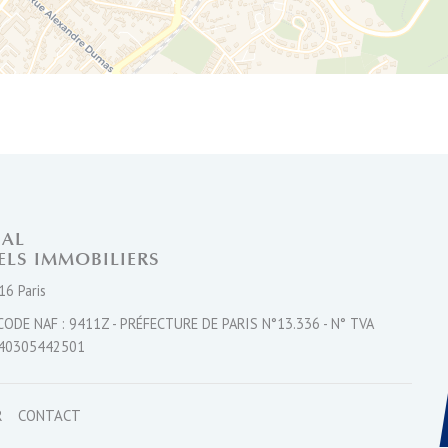
Leaflet
NAL
ELS IMMOBILIERS
16 Paris
CODE NAF : 9411Z - PRÉFECTURE DE PARIS N°13.336 - N° TVA
40305442501
R
CONTACT