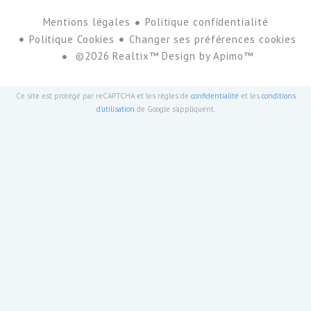
Mentions légales
Politique confidentialité
Politique Cookies
Changer ses préférences cookies
©2026 Realtix™ Design by
Apimo™
Ce site est protégé par reCAPTCHA et les règles de
confidentialité
et les
conditions
d'utilisation
de Google s'appliquent.