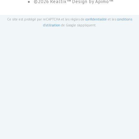
©2026 Realtix™ Design by
Apimo™
Ce site est protégé par reCAPTCHA et les règles de
confidentialité
et les
conditions
d'utilisation
de Google s'appliquent.