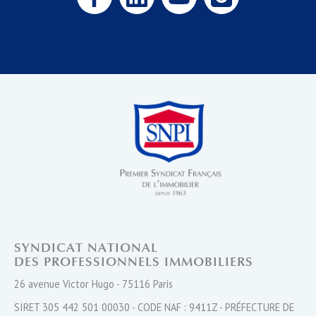
SYNDICAT NATIONAL
DES PROFESSIONNELS IMMOBILIERS
26 avenue Victor Hugo - 75116 Paris
SIRET 305 442 501 00030 - CODE NAF : 9411Z - PRÉFECTURE DE