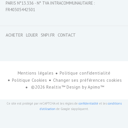
PARIS N°13.336 - N° TVA INTRACOMMUNAUTAIRE :
FR40305442501
ACHETER
LOUER
SNPI.FR
CONTACT
Mentions légales
Politique confidentialité
Politique Cookies
Changer ses préférences cookies
©2026 Realtix™ Design by
Apimo™
Ce site est protégé par reCAPTCHA et les règles de
confidentialité
et les
conditions
d'utilisation
de Google s'appliquent.