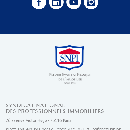
SYNDICAT NATIONAL
DES PROFESSIONNELS IMMOBILIERS
26 avenue Victor Hugo - 75116 Paris
SIRET 305 442 501 00030 - CODE NAF : 9411Z - PRÉFECTURE DE