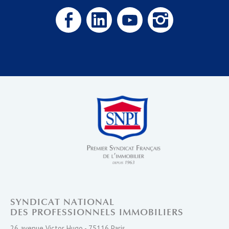
SYNDICAT NATIONAL
DES PROFESSIONNELS IMMOBILIERS
26 avenue Victor Hugo - 75116 Paris