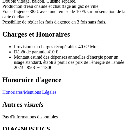
Double vitrage, balcon. Cuisine séparée.
Production d'eau chaude et chauffage au gaz de ville.
Frais d'agence 382€ avec une remise de 10 % sur présentation de la
carte étudiante.
Possibilité de régler les frais d'agence en 3 fois sans frais.
Charges et Honoraires
Provision sur charges récupérables
40 € / Mois
Dépôt de garantie
410 €
Montant estimé des dépenses annuelles d'énergie pour un
usage standard, établi à partir des prix de l'énergie de l'année
2023 : 850€ ~ 1180€
Honoraire d'agence
Honoriares/Mentions Légales
Autres
visuels
Pas d'informations disponibles
DIAGNOSTICS