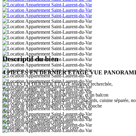
Descriptif du bien
4 PIECES EN DERNIER ETAGE VUE PANORAM
4 PIECES EN DERNIER ETAGE résidence recherchée,
Traversant d'angle, au calme, aucuns vis-à-vis,
vue panoramique mer, très grande terrasse, et un balcon
plein sud, climatisé, deux chambres avec placards, cuisine séparée, 
une salle de bain avec fenêtre et une salle de douche
deux toilettes
résidence avec piscines? proche écoles et bus,
belles prestations, quartier résidentiel,
un garage, un stationnement et une cave