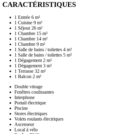
CARACTÉRISTIQUES
1 Entrée
6 m²
1 Cuisine
9 m²
1 Séjour
26 m²
1 Chambre
15 m²
1 Chambre
14 m²
1 Chambre
9 m²
1 Salle de bains / toilettes
4 m²
1 Salle de bains / toilettes
5 m²
1 Dégagement
2 m²
1 Dégagement
3 m²
1 Terrasse
32 m²
1 Balcon
2 m²
Double vitrage
Fenêtres coulissantes
Interphone
Portail électrique
Piscine
Stores électriques
Volets roulants électriques
Ascenseur
Local à vélo