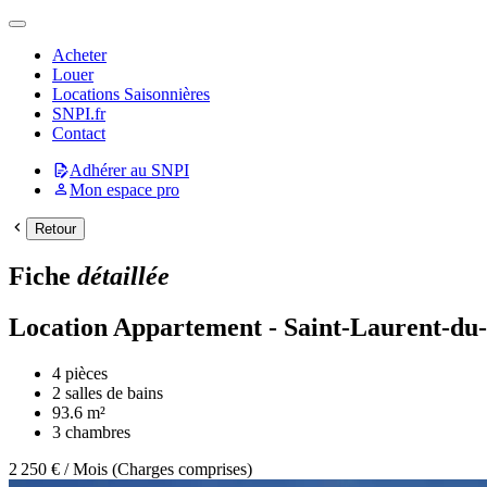
Acheter
Louer
Locations Saisonnières
SNPI.fr
Contact
Adhérer au SNPI
Mon espace pro
Fiche
détaillée
Location Appartement - Saint-Laurent-du-
4 pièces
2 salles de bains
93.6 m²
3 chambres
2 250 € / Mois (Charges comprises)