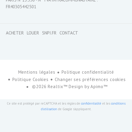
FR40305442501
ACHETER
LOUER
SNPI.FR
CONTACT
Mentions légales
Politique confidentialité
Politique Cookies
Changer ses préférences cookies
©2026 Realtix™ Design by
Apimo™
Ce site est protégé par reCAPTCHA et les règles de
confidentialité
et les
conditions
d'utilisation
de Google s'appliquent.