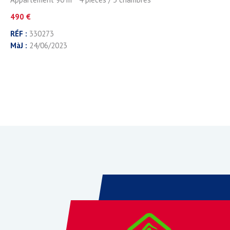
490 €
RÉF :
330273
MàJ :
24/06/2023