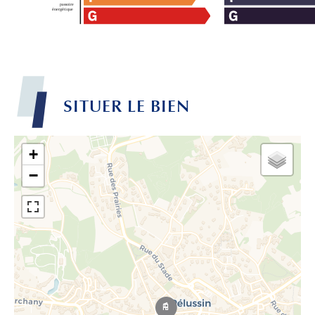
SITUER LE BIEN
+
−