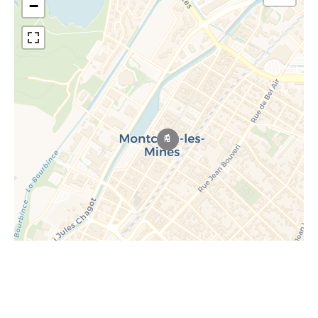
−
Leaflet