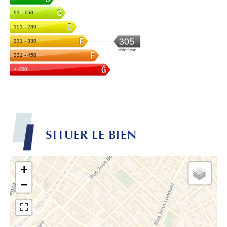
SITUER LE BIEN
+
−