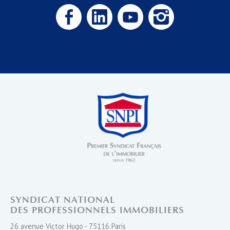
SYNDICAT NATIONAL
DES PROFESSIONNELS IMMOBILIERS
26 avenue Victor Hugo - 75116 Paris