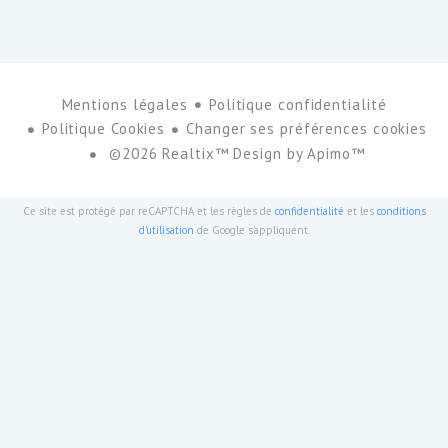
Mentions légales
Politique confidentialité
Politique Cookies
Changer ses préférences cookies
©2026 Realtix™ Design by
Apimo™
Ce site est protégé par reCAPTCHA et les règles de
confidentialité
et les
conditions
d'utilisation
de Google s'appliquent.