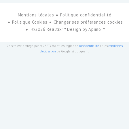
Mentions légales
Politique confidentialité
Politique Cookies
Changer ses préférences cookies
©2026 Realtix™ Design by
Apimo™
Ce site est protégé par reCAPTCHA et les règles de
confidentialité
et les
conditions
d'utilisation
de Google s'appliquent.