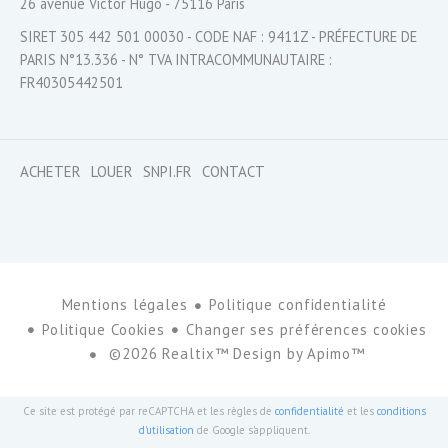
26 avenue Victor Hugo - 75116 Paris
SIRET 305 442 501 00030 - CODE NAF : 9411Z - PRÉFECTURE DE
PARIS N°13.336 - N° TVA INTRACOMMUNAUTAIRE :
FR40305442501
ACHETER
LOUER
SNPI.FR
CONTACT
Mentions légales
Politique confidentialité
Politique Cookies
Changer ses préférences cookies
©2026 Realtix™ Design by
Apimo™
Ce site est protégé par reCAPTCHA et les règles de
confidentialité
et les
conditions
d'utilisation
de Google s'appliquent.