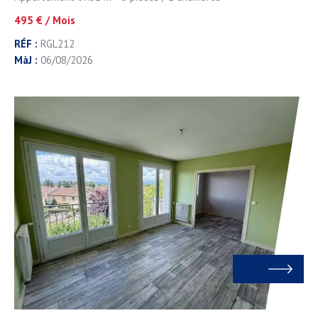
495 € / Mois
RÉF :
RGL212
MàJ :
06/08/2026