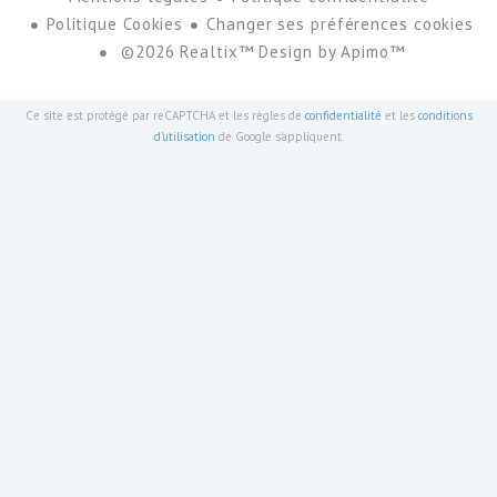
Politique Cookies
Changer ses préférences cookies
©2026 Realtix™ Design by
Apimo™
Ce site est protégé par reCAPTCHA et les règles de
confidentialité
et les
conditions
d'utilisation
de Google s'appliquent.