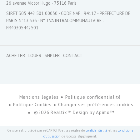
26 avenue Victor Hugo - 75116 Paris
SIRET 305 442 501 00030 - CODE NAF : 9411Z - PRÉFECTURE DE
PARIS N°13.336 - N° TVA INTRACOMMUNAUTAIRE :
FR40305442501
ACHETER
LOUER
SNPI.FR
CONTACT
Mentions légales
Politique confidentialité
Politique Cookies
Changer ses préférences cookies
©2026 Realtix™ Design by
Apimo™
Ce site est protégé par reCAPTCHA et les règles de
confidentialité
et les
conditions
d'utilisation
de Google s'appliquent.