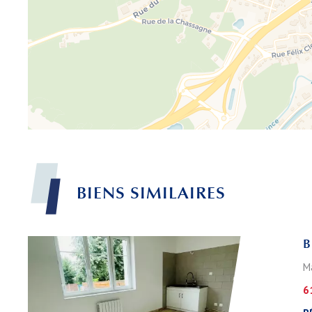
BIENS
SIMILAIRES
B
M
6