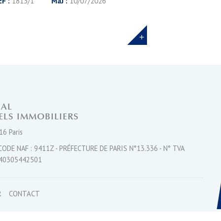
ÉF :
1813/1
MàJ :
10/07/2026
NAL
ELS IMMOBILIERS
16 Paris
CODE NAF : 9411Z - PRÉFECTURE DE PARIS N°13.336 - N° TVA
40305442501
R
CONTACT