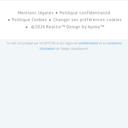
Mentions légales
Politique confidentialité
Politique Cookies
Changer ses préférences cookies
©2026 Realtix™ Design by
Apimo™
Ce site est protégé par reCAPTCHA et les règles de
confidentialité
et les
conditions
d'utilisation
de Google s'appliquent.