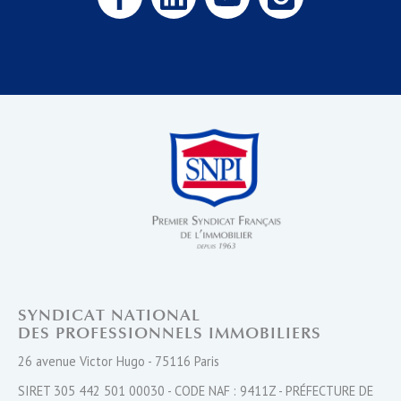
SYNDICAT NATIONAL
DES PROFESSIONNELS IMMOBILIERS
26 avenue Victor Hugo - 75116 Paris
SIRET 305 442 501 00030 - CODE NAF : 9411Z - PRÉFECTURE DE