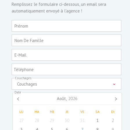
Remplissez le formulaire ci-dessous, un email sera
automatiquement envoyé à l'agence !
Prénom
Nom De Famille
E-Mail
Téléphone
Couchages
Couchages
Date
Août,
2026
LU
MA
ME
JE
VE
SA
DI
27
28
29
30
31
1
2
3
4
5
6
7
8
9