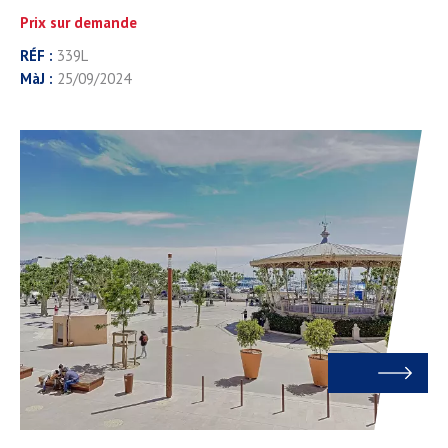
Prix sur demande
RÉF :
339L
MàJ :
25/09/2024