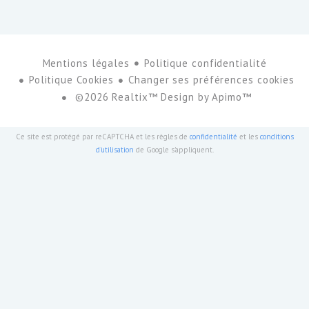
Mentions légales
Politique confidentialité
Politique Cookies
Changer ses préférences cookies
©2026 Realtix™ Design by
Apimo™
Ce site est protégé par reCAPTCHA et les règles de
confidentialité
et les
conditions
d'utilisation
de Google s'appliquent.