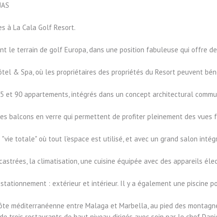
JAS
 à La Cala Golf Resort.
 le terrain de golf Europa, dans une position fabuleuse qui offre des 
tel & Spa, où les propriétaires des propriétés du Resort peuvent béné
5 et 90 appartements, intégrés dans un concept architectural commun.
 balcons en verre qui permettent de profiter pleinement des vues fabu
"vie totale" où tout l'espace est utilisé, et avec un grand salon intég
astrées, la climatisation, une cuisine équipée avec des appareils él
stationnement : extérieur et intérieur. Il y a également une piscine 
côte méditerranéenne entre Malaga et Marbella, au pied des montagne
de trois restaurants de haut niveau dirigés avec soin par le chef Dani