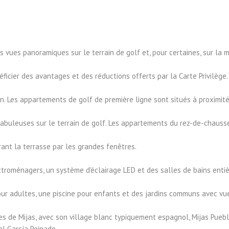
vues panoramiques sur le terrain de golf et, pour certaines, sur la me
ficier des avantages et des réductions offerts par la Carte Privilège
 Les appartements de golf de première ligne sont situés à proximité 
leuses sur le terrain de golf. Les appartements du rez-de-chaussée di
rant la terrasse par les grandes fenêtres.
ectroménagers, un système d'éclairage LED et des salles de bains ent
pour adultes, une piscine pour enfants et des jardins communs avec vue
s de Mijas, avec son village blanc typiquement espagnol, Mijas Puebl
el García Peinado.