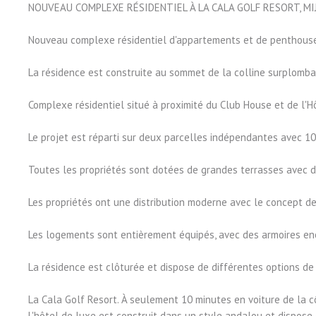
NOUVEAU COMPLEXE RÉSIDENTIEL À LA CALA GOLF RESORT, MI
Nouveau complexe résidentiel d'appartements et de penthouses
La résidence est construite au sommet de la colline surplombant
Complexe résidentiel situé à proximité du Club House et de l'Hô
Le projet est réparti sur deux parcelles indépendantes avec 10
Toutes les propriétés sont dotées de grandes terrasses avec des
Les propriétés ont une distribution moderne avec le concept de 
Les logements sont entièrement équipés, avec des armoires enc
La résidence est clôturée et dispose de différentes options de 
La Cala Golf Resort. À seulement 10 minutes en voiture de la 
L'hôtel de luxe est construit dans un style andalou et dispose 